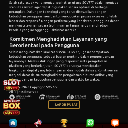
Salah satu aspek yang menjadi perhatian utama SOV777 adalah menjaga
stabilitas sistem agar dapat digunakan secara optimal di berbagai
perangkat. Dukungan teknologi yang terus disesuaikan dengan
kebutuhan pengguna membantu menciptakan proses akses yang lebih
lancar dan responsif. Dengan performa yang konsisten, pengguna dapat
menikmati layanan secara lebih nyaman tanpa harus menghadapi
kendala yang mengganggu aktivitas mereka.
Komitmen Menghadirkan Layanan yang
Berorientasi pada Pengguna
Selain mengutamakan kualitas sistem, SOV777 juga menempatkan
kebutuhan pengguna sebagai bagian penting dalam pengembangan
layanannya. Melalui dukungan yang responsif serta pengelolaan
platform yang berkelanjutan, SOV777 berupaya menciptakan
lingkungan digital yang lebih nyaman dan mudah diakses. Komitmen ini
menjadi dasar dalam menghadirkan pengalaman hiburan online yang
relevan dengan kebutuhan pengguna dari waktu ke waktu.
© 2015 - 2026 Copyright SOV777.
All Rights Reserved.
LAPOR PUSAT