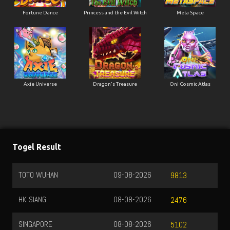
Fortune Dance
Princess and the Evil Witch
Meta Space
Axie Universe
Dragon's Treasure
Oni Cosmic Atlas
Togel Result
TOTO WUHAN
09-08-2026
9813
HK SIANG
08-08-2026
2476
SINGAPORE
08-08-2026
5102