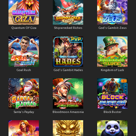
Quantum Of Giza
Shipwrecked Riches
God's Gambit: Zeus
Goal Rush
God's Gambit Hades
Kingdom of Luck
Santa's Payday
Bloodmoon Amazonia
Block Buster