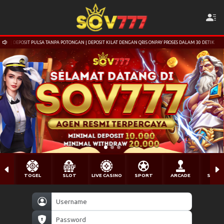
OSIT PULSA TANPA POTONGAN | DEPOSIT KILAT DENGAN QRIS ONPAY PROSES DALAM 30 DETIK
TOGEL
SLOT
LIVE CASINO
SPORT
ARCADE
SABU