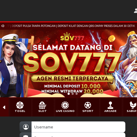
7 | DEPOSIT PULSA TANPA POTONGAN | DEPOSIT KILAT DENGAN QRIS ONPAY PROSES DALAM 30 DETIK
TOGEL
SLOT
LIVE CASINO
SPORT
ARCADE
SABU