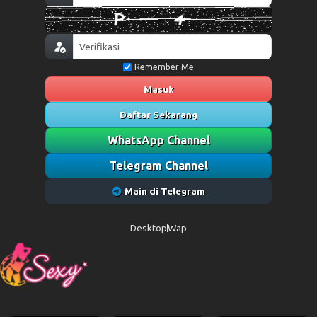
Remember Me
Masuk
Daftar Sekarang
WhatsApp Channel
Telegram Channel
Main di Telegram
Desktop
Wap