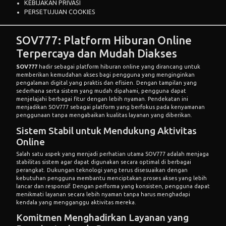
KEBIJAKAN PRIVASI
PERSETUJUAN COOKIES
SOV777: Platform Hiburan Online
Terpercaya dan Mudah Diakses
SOV777
hadir sebagai platform hiburan online yang dirancang untuk
memberikan kemudahan akses bagi pengguna yang menginginkan
pengalaman digital yang praktis dan efisien. Dengan tampilan yang
sederhana serta sistem yang mudah dipahami, pengguna dapat
menjelajahi berbagai fitur dengan lebih nyaman. Pendekatan ini
menjadikan SOV777 sebagai platform yang berfokus pada kenyamanan
penggunaan tanpa mengabaikan kualitas layanan yang diberikan.
Sistem Stabil untuk Mendukung Aktivitas
Online
Salah satu aspek yang menjadi perhatian utama SOV777 adalah menjaga
stabilitas sistem agar dapat digunakan secara optimal di berbagai
perangkat. Dukungan teknologi yang terus disesuaikan dengan
kebutuhan pengguna membantu menciptakan proses akses yang lebih
lancar dan responsif. Dengan performa yang konsisten, pengguna dapat
menikmati layanan secara lebih nyaman tanpa harus menghadapi
kendala yang mengganggu aktivitas mereka.
Komitmen Menghadirkan Layanan yang