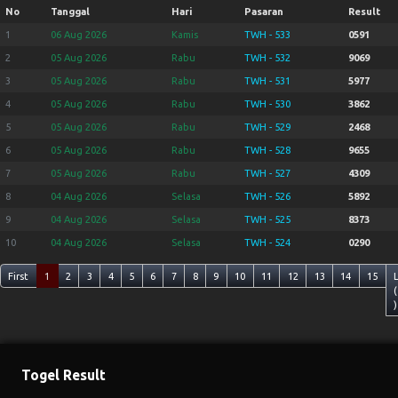
No
Tanggal
Hari
Pasaran
Result
1
06 Aug 2026
Kamis
TWH - 533
0591
2
05 Aug 2026
Rabu
TWH - 532
9069
3
05 Aug 2026
Rabu
TWH - 531
5977
4
05 Aug 2026
Rabu
TWH - 530
3862
5
05 Aug 2026
Rabu
TWH - 529
2468
6
05 Aug 2026
Rabu
TWH - 528
9655
7
05 Aug 2026
Rabu
TWH - 527
4309
8
04 Aug 2026
Selasa
TWH - 526
5892
9
04 Aug 2026
Selasa
TWH - 525
8373
10
04 Aug 2026
Selasa
TWH - 524
0290
First
1
2
3
4
5
6
7
8
9
10
11
12
13
14
15
(
)
Togel Result