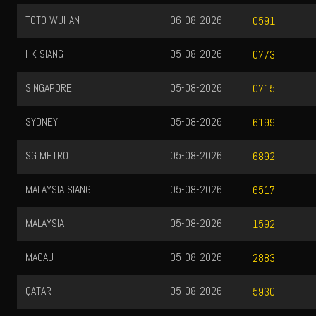
TOTO WUHAN
06-08-2026
0591
HK SIANG
05-08-2026
0773
SINGAPORE
05-08-2026
0715
SYDNEY
05-08-2026
6199
SG METRO
05-08-2026
6892
MALAYSIA SIANG
05-08-2026
6517
MALAYSIA
05-08-2026
1592
MACAU
05-08-2026
2883
QATAR
05-08-2026
5930