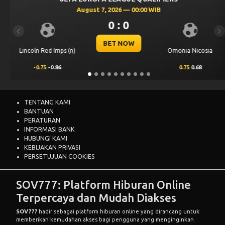
6 — 00:00 WIB
August 6, 2026 
: 0
0 : 
Previous
Ne
 NOW
BET N
Omonia Nicosia
Maccabi Tel Aviv (n)
0.75
0.68
0.25
0.68
TENTANG KAMI
BANTUAN
PERATURAN
INFORMASI BANK
HUBUNGI KAMI
KEBIJAKAN PRIVASI
PERSETUJUAN COOKIES
SOV777: Platform Hiburan Online
Terpercaya dan Mudah Diakses
SOV777
hadir sebagai platform hiburan online yang dirancang untuk
memberikan kemudahan akses bagi pengguna yang menginginkan